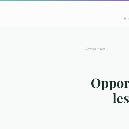
Ac
Accueil
›
Actu
Opport
le