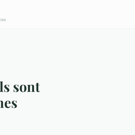
ces
ls sont
nes