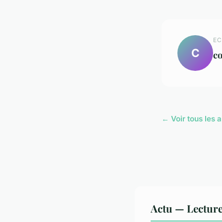
EC
C
co
← Voir tous les a
Actu — Lectur