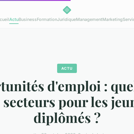
cueil
Actu
Business
Formation
Juridique
Management
Marketing
Servi
ACTU
unités d'emploi : que
s secteurs pour les jeu
diplômés ?