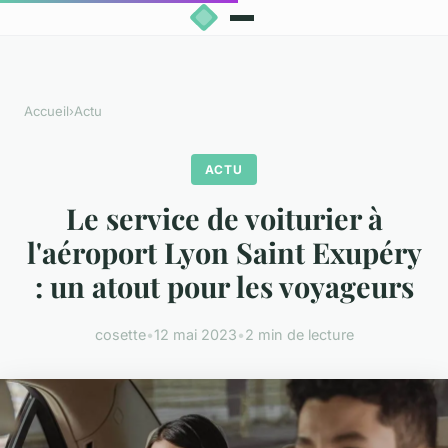
Accueil
›
Actu
ACTU
Le service de voiturier à
l'aéroport Lyon Saint Exupéry
: un atout pour les voyageurs
cosette
•
12 mai 2023
•
2 min de lecture