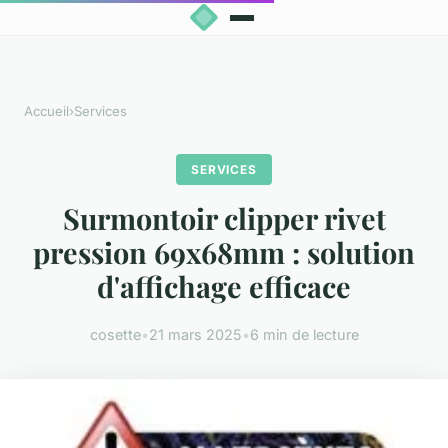
Accueil
›
Services
SERVICES
Surmontoir clipper rivet
pression 69x68mm : solution
d'affichage efficace
cosette
•
21 mars 2025
•
6 min de lecture