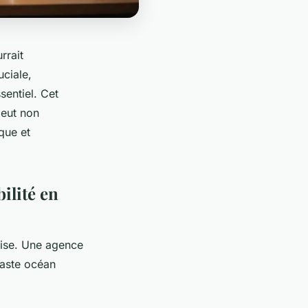
rrait
uciale,
entiel. Cet
peut non
que et
ilité en
prise. Une agence
vaste océan