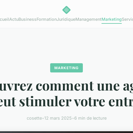
cueil
Actu
Business
Formation
Juridique
Management
Marketing
Servi
MARKETING
uvrez comment une a
ut stimuler votre ent
cosette
•
12 mars 2025
•
6 min de lecture