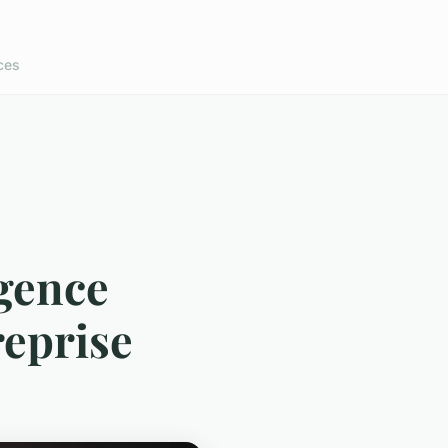
ces
gence
reprise