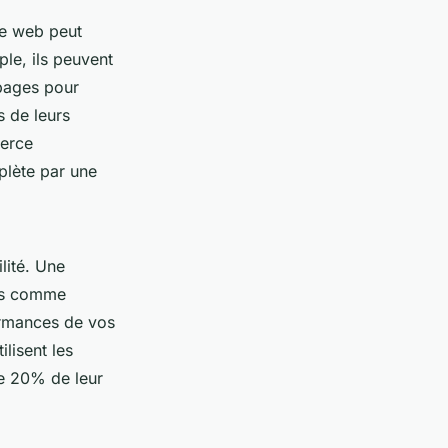
ce web peut
ple, ils peuvent
 pages pour
s de leurs
merce
plète par une
lité. Une
mes comme
ormances de vos
ilisent les
e 20% de leur