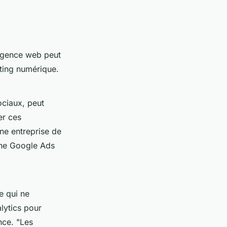
 agence web peut
eting numérique.
ociaux, peut
er ces
ne entreprise de
gne Google Ads
e qui ne
lytics pour
ence.
"Les